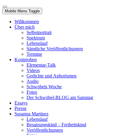
Mobile Menu Toggle
Willkommen
Über mich
Selbstportrait
Spektrum
Lebenslauf
Sämtliche Veröffentlichungen
Termine
Kostproben
Elementar-Talk
Videos
Gedichte und Aphorismen
Audio
Schwöbels Woche
Fotos
Der Schwöbel-BLOG am Samstag
Essays
Presse
Susanna Martinez
Lebenslauf
Besatzungskind – Freiheitskind
Veröffentlichungen