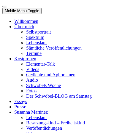
Mobile Menu Toggle
Willkommen
Über mich
Selbstportrait
Spektrum
Lebenslauf
Sämtliche Veröffentlichungen
Termine
Kostproben
Elementar-Talk
Videos
Gedichte und Aphorismen
Audio
Schwöbels Woche
Fotos
Der Schwöbel-BLOG am Samstag
Essays
Presse
Susanna Martinez
Lebenslauf
Besatzungskind – Freiheitskind
Veröffentlichungen