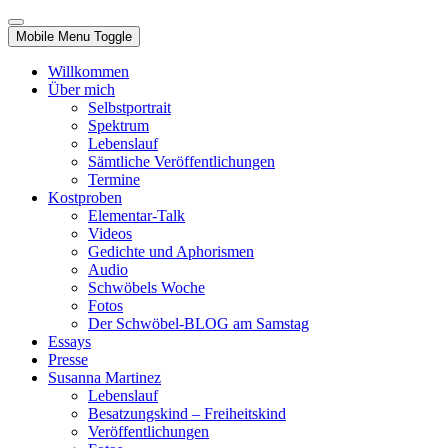
Mobile Menu Toggle
Willkommen
Über mich
Selbstportrait
Spektrum
Lebenslauf
Sämtliche Veröffentlichungen
Termine
Kostproben
Elementar-Talk
Videos
Gedichte und Aphorismen
Audio
Schwöbels Woche
Fotos
Der Schwöbel-BLOG am Samstag
Essays
Presse
Susanna Martinez
Lebenslauf
Besatzungskind – Freiheitskind
Veröffentlichungen