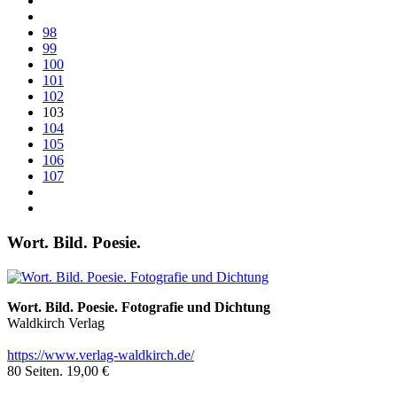
98
99
100
101
102
103
104
105
106
107
Wort. Bild. Poesie.
Wort. Bild. Poesie. Fotografie und Dichtung
Waldkirch Verlag
https://www.verlag-waldkirch.de/
80 Seiten. 19,00 €