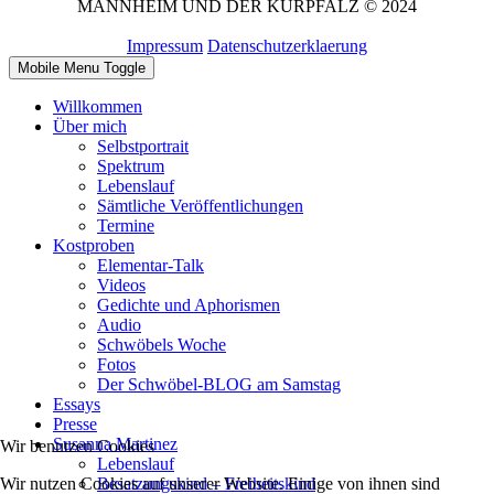
MANNHEIM UND DER KURPFALZ © 2024
Impressum
Datenschutzerklaerung
Mobile Menu Toggle
Willkommen
Über mich
Selbstportrait
Spektrum
Lebenslauf
Sämtliche Veröffentlichungen
Termine
Kostproben
Elementar-Talk
Videos
Gedichte und Aphorismen
Audio
Schwöbels Woche
Fotos
Der Schwöbel-BLOG am Samstag
Essays
Presse
Susanna Martinez
Wir benutzen Cookies
Lebenslauf
Besatzungskind – Freiheitskind
Wir nutzen Cookies auf unserer Website. Einige von ihnen sind