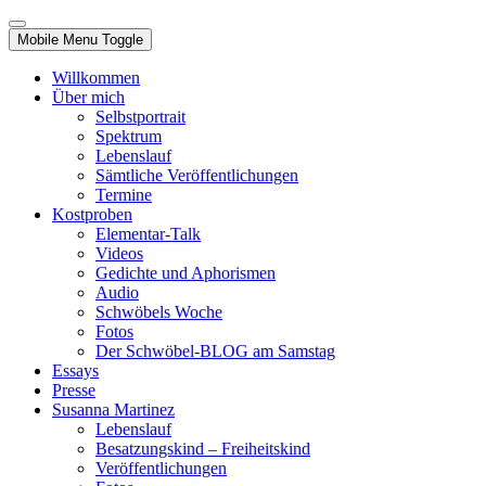
Mobile Menu Toggle
Willkommen
Über mich
Selbstportrait
Spektrum
Lebenslauf
Sämtliche Veröffentlichungen
Termine
Kostproben
Elementar-Talk
Videos
Gedichte und Aphorismen
Audio
Schwöbels Woche
Fotos
Der Schwöbel-BLOG am Samstag
Essays
Presse
Susanna Martinez
Lebenslauf
Besatzungskind – Freiheitskind
Veröffentlichungen