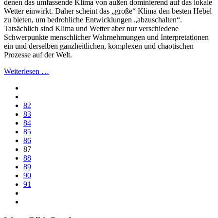
denen das umfassende Klima von außen dominierend auf das lokale
Wetter einwirkt. Daher scheint das „große“ Klima den besten Hebel
zu bieten, um bedrohliche Entwicklungen „abzuschalten“.
Tatsächlich sind Klima und Wetter aber nur verschiedene
Schwerpunkte menschlicher Wahrnehmungen und Interpretationen
ein und derselben ganzheitlichen, komplexen und chaotischen
Prozesse auf der Welt.
Weiterlesen …
82
83
84
85
86
87
88
89
90
91