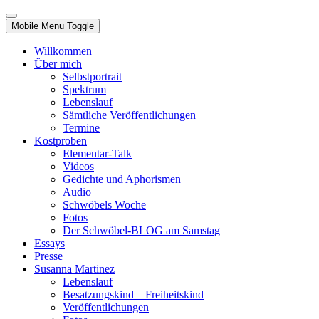
Mobile Menu Toggle
Willkommen
Über mich
Selbstportrait
Spektrum
Lebenslauf
Sämtliche Veröffentlichungen
Termine
Kostproben
Elementar-Talk
Videos
Gedichte und Aphorismen
Audio
Schwöbels Woche
Fotos
Der Schwöbel-BLOG am Samstag
Essays
Presse
Susanna Martinez
Lebenslauf
Besatzungskind – Freiheitskind
Veröffentlichungen