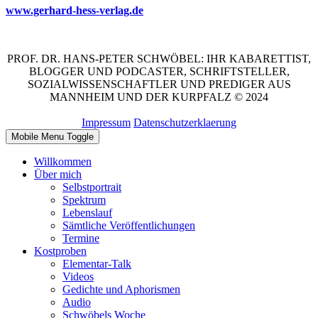
www.gerhard-hess-verlag.de
PROF. DR. HANS-PETER SCHWÖBEL: IHR KABARETTIST,
BLOGGER UND PODCASTER, SCHRIFTSTELLER,
SOZIALWISSENSCHAFTLER UND PREDIGER AUS
MANNHEIM UND DER KURPFALZ © 2024
Impressum
Datenschutzerklaerung
Mobile Menu Toggle
Willkommen
Über mich
Selbstportrait
Spektrum
Lebenslauf
Sämtliche Veröffentlichungen
Termine
Kostproben
Elementar-Talk
Videos
Gedichte und Aphorismen
Audio
Schwöbels Woche