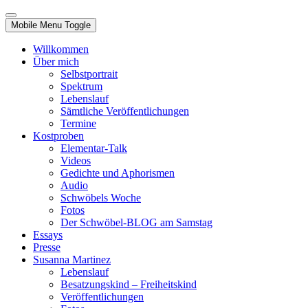
Mobile Menu Toggle
Willkommen
Über mich
Selbstportrait
Spektrum
Lebenslauf
Sämtliche Veröffentlichungen
Termine
Kostproben
Elementar-Talk
Videos
Gedichte und Aphorismen
Audio
Schwöbels Woche
Fotos
Der Schwöbel-BLOG am Samstag
Essays
Presse
Susanna Martinez
Lebenslauf
Besatzungskind – Freiheitskind
Veröffentlichungen