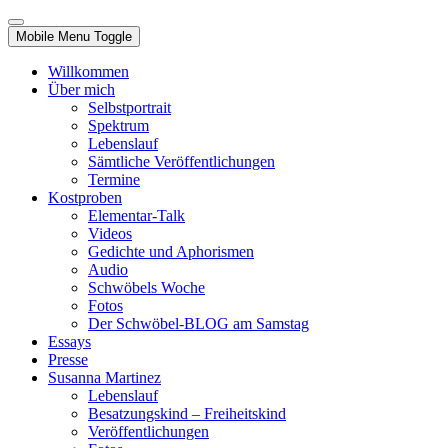
Mobile Menu Toggle
Willkommen
Über mich
Selbstportrait
Spektrum
Lebenslauf
Sämtliche Veröffentlichungen
Termine
Kostproben
Elementar-Talk
Videos
Gedichte und Aphorismen
Audio
Schwöbels Woche
Fotos
Der Schwöbel-BLOG am Samstag
Essays
Presse
Susanna Martinez
Lebenslauf
Besatzungskind – Freiheitskind
Veröffentlichungen