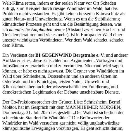
Welt-Klima retten, indem er der realen Natur vor Ort Schaden
zufügt, zum Beispiel durch riesige Windräder im Wald, hat das
Problem nicht verstanden. Es gibt keinen besseren Klimaschutz als
guten Natur- und Umweltschutz. Wenn es um die Stabilisierung
klimatischer Prozesse geht und um die Besänftigung dessen, was
ich
klimatische Amplituden
nenne (Abstand zwischen Höchst- und
Tiefsttemperaturen und vieles mehr), ist in Europa der Wald einer
unserer wichtigsten Verbündeten. Wer dem Wald schadet, schadet
dem Klima.
Ein Verdienst der
BI GEGENWIND Bergstraße e. V.
und anderer
Aufklärer ist es, diese Einsichten mit Argumenten, Vorträgen und
Infoständen zu erarbeiten und zu verbreiten. Niemand wird sagen
können, er habe es nicht gewusst. Die Gegner von Windrädern im
Wald über Schriesheim, Dossenheim und an anderen Orten im
Odenwald und im Kraichgau, leisten Natur- Umwelt- und
Klimaschutz aber auch der wissenschaftlichen Fundierung und
demokratischen Legitimation der Debatte unschätzbare Dienste.
Der Co-Fraktionssprecher der Grünen Liste Schriesheim, Bernd
Molitor, hat im Gespräch mit dem MANNHEIMER MORGEN,
Donnerstag, 31. Juli 2025 festgestellt: „Der Wald ist sicherlich der
schlechteste Standort für Windräder.“ Die Befürworter der
Windräder im Wald versuchen gar nicht, völlig unglaubwürdige
klimapolitische Erwägungen vorzutragen. Es geht schlicht darum,