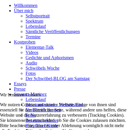
Willkommen
Über mich
Selbstportrait
Spektrum
Lebenslauf
Sämtliche Veröffentlichungen
Termine
Kostproben
Elementar-Talk
Videos
Gedichte und Aphorismen
Audio
Schwöbels Woche
Fotos
Der Schwöbel-BLOG am Samstag
Essays
Presse
Susanna Martinez
Wir benutzen Cookies
Lebenslauf
Wir nutzen Cookies auf unserer Website. Einige von ihnen sind
Besatzungskind – Freiheitskind
essenziell für den Betrieb der Seite, während andere uns helfen, diese
Veröffentlichungen
Website und die Nutzererfahrung zu verbessern (Tracking Cookies).
Fotos
Sie können selbst entscheiden, ob Sie die Cookies zulassen möchten.
Besatzungskinder
Bitte beachten Sie, dass bei einer Ablehnung womöglich nicht mehr
Kurpfälzer Köpfe