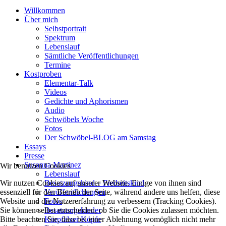
Willkommen
Über mich
Selbstportrait
Spektrum
Lebenslauf
Sämtliche Veröffentlichungen
Termine
Kostproben
Elementar-Talk
Videos
Gedichte und Aphorismen
Audio
Schwöbels Woche
Fotos
Der Schwöbel-BLOG am Samstag
Essays
Presse
Susanna Martinez
Wir benutzen Cookies
Lebenslauf
Wir nutzen Cookies auf unserer Website. Einige von ihnen sind
Besatzungskind – Freiheitskind
essenziell für den Betrieb der Seite, während andere uns helfen, diese
Veröffentlichungen
Website und die Nutzererfahrung zu verbessern (Tracking Cookies).
Fotos
Sie können selbst entscheiden, ob Sie die Cookies zulassen möchten.
Besatzungskinder
Bitte beachten Sie, dass bei einer Ablehnung womöglich nicht mehr
Kurpfälzer Köpfe