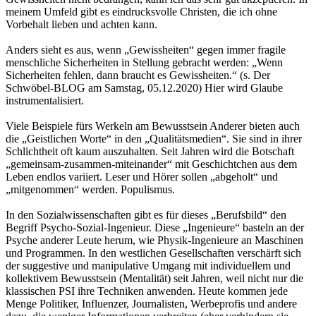
meinem Umfeld gibt es eindrucksvolle Christen, die ich ohne
Vorbehalt lieben und achten kann.
Anders sieht es aus, wenn „Gewissheiten“ gegen immer fragile
menschliche Sicherheiten in Stellung gebracht werden: „Wenn
Sicherheiten fehlen, dann braucht es Gewissheiten.“ (s. Der
Schwöbel-BLOG am Samstag, 05.12.2020) Hier wird Glaube
instrumentalisiert.
Viele Beispiele fürs Werkeln am Bewusstsein Anderer bieten auch
die „Geistlichen Worte“ in den „Qualitätsmedien“. Sie sind in ihrer
Schlichtheit oft kaum auszuhalten. Seit Jahren wird die Botschaft
„gemeinsam-zusammen-miteinander“ mit Geschichtchen aus dem
Leben endlos variiert. Leser und Hörer sollen „abgeholt“ und
„mitgenommen“ werden. Populismus.
In den Sozialwissenschaften gibt es für dieses „Berufsbild“ den
Begriff Psycho-Sozial-Ingenieur. Diese „Ingenieure“ basteln an der
Psyche anderer Leute herum, wie Physik-Ingenieure an Maschinen
und Programmen. In den westlichen Gesellschaften verschärft sich
der suggestive und manipulative Umgang mit individuellem und
kollektivem Bewusstsein (Mentalität) seit Jahren, weil nicht nur die
klassischen PSI ihre Techniken anwenden. Heute kommen jede
Menge Politiker, Influenzer, Journalisten, Werbeprofis und andere