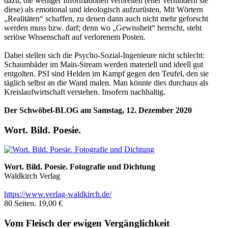
dazu, die weniger Informationen verbreiten (eher verhindern sie
diese) als emotional und ideologisch aufzurüsten. Mit Wörtern
„Realitäten“ schaffen, zu denen dann auch nicht mehr geforscht
werden muss bzw. darf; denn wo „Gewissheit“ herrscht, steht
seriöse Wissenschaft auf verlorenem Posten.
Dabei stellen sich die Psycho-Sozial-Ingenieure nicht schlecht:
Schaumbäder im Main-Stream werden materiell und ideell gut
entgolten. PSI sind Helden im Kampf gegen den Teufel, den sie
täglich selbst an die Wand malen. Man könnte dies durchaus als
Kreislaufwirtschaft verstehen. Insofern nachhaltig.
Der Schwöbel-BLOG am Samstag, 12. Dezember 2020
Wort. Bild. Poesie.
Wort. Bild. Poesie. Fotografie und Dichtung
Waldkirch Verlag
https://www.verlag-waldkirch.de/
80 Seiten. 19,00 €
Vom Fleisch der ewigen Vergänglichkeit