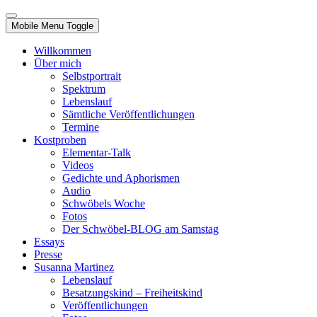
Mobile Menu Toggle
Willkommen
Über mich
Selbstportrait
Spektrum
Lebenslauf
Sämtliche Veröffentlichungen
Termine
Kostproben
Elementar-Talk
Videos
Gedichte und Aphorismen
Audio
Schwöbels Woche
Fotos
Der Schwöbel-BLOG am Samstag
Essays
Presse
Susanna Martinez
Lebenslauf
Besatzungskind – Freiheitskind
Veröffentlichungen