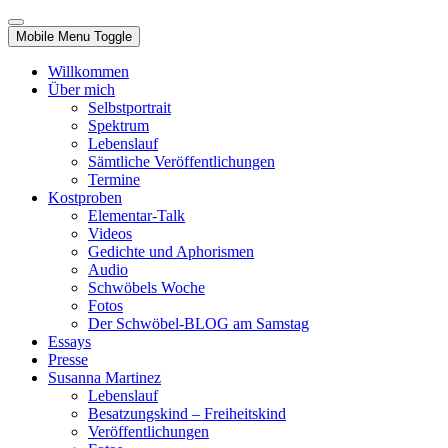
Mobile Menu Toggle
Willkommen
Über mich
Selbstportrait
Spektrum
Lebenslauf
Sämtliche Veröffentlichungen
Termine
Kostproben
Elementar-Talk
Videos
Gedichte und Aphorismen
Audio
Schwöbels Woche
Fotos
Der Schwöbel-BLOG am Samstag
Essays
Presse
Susanna Martinez
Lebenslauf
Besatzungskind – Freiheitskind
Veröffentlichungen