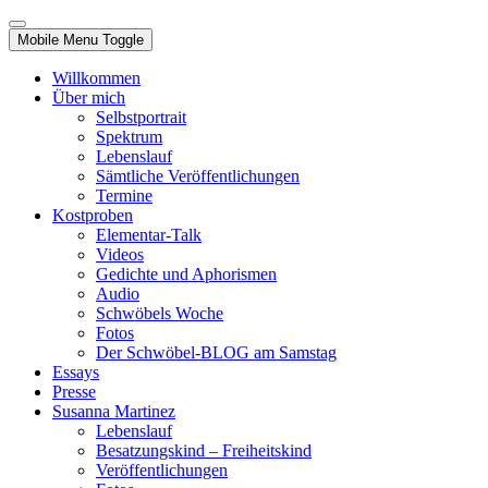
Mobile Menu Toggle
Willkommen
Über mich
Selbstportrait
Spektrum
Lebenslauf
Sämtliche Veröffentlichungen
Termine
Kostproben
Elementar-Talk
Videos
Gedichte und Aphorismen
Audio
Schwöbels Woche
Fotos
Der Schwöbel-BLOG am Samstag
Essays
Presse
Susanna Martinez
Lebenslauf
Besatzungskind – Freiheitskind
Veröffentlichungen